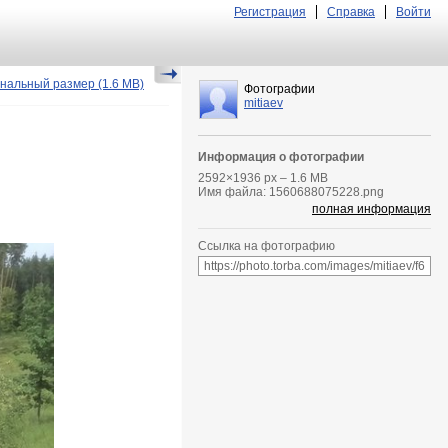
Регистрация
Справка
Войти
нальный размер
(1.6 MB)
Фотографии
mitiaev
Информация о фотографии
2592
×
1936
px – 1.6 MB
Имя файла: 1560688075228.png
полная информация
Ссылка на фотографию