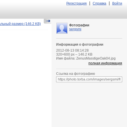
Регистрация
Справка
Войти
альный размер
(146.2 KB)
Фотографии
sergsmi
Информация о фотографии
2012-08-13 08:14:28
320
×
600
px – 146.2 KB
Имя файла: ZenusMasstigeOak04.jpg
полная информация
Ссылка на фотографию