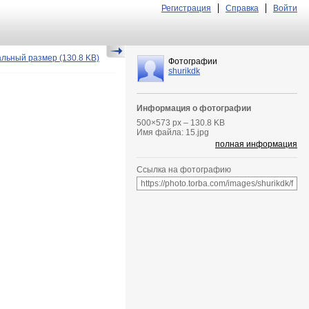
Регистрация
Справка
Войти
альный размер
(130.8 KB)
Фотографии
shurikdk
Информация о фотографии
500
×
573
px – 130.8 KB
Имя файла: 15.jpg
полная информация
Ссылка на фотографию