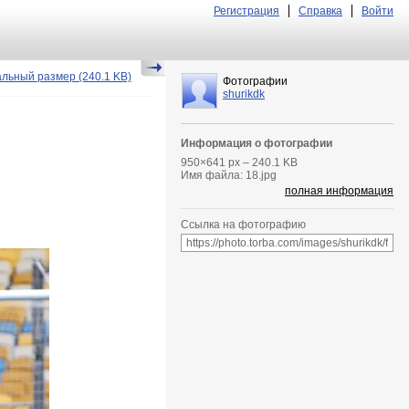
Регистрация
Справка
Войти
альный размер
(240.1 KB)
Фотографии
shurikdk
Информация о фотографии
950
×
641
px – 240.1 KB
Имя файла: 18.jpg
полная информация
Ссылка на фотографию