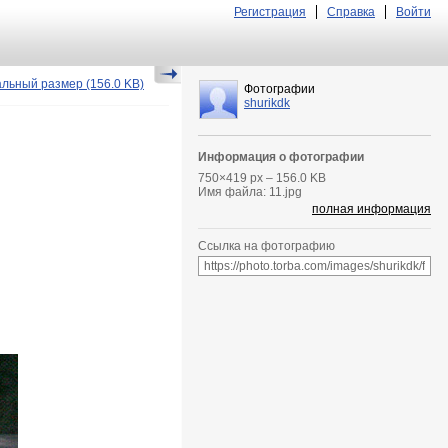
Регистрация
Справка
Войти
альный размер
(156.0 KB)
Фотографии
shurikdk
Информация о фотографии
750
×
419
px – 156.0 KB
Имя файла: 11.jpg
полная информация
Ссылка на фотографию