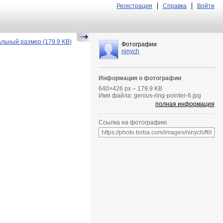
Регистрация
Справка
Войти
альный размер
(179.9 KB)
Фотографии
ninych
Информация о фотографии
640
×
426
px – 179.9 KB
Имя файла: genius-ring-pointer-6.jpg
полная информация
Ссылка на фотографию