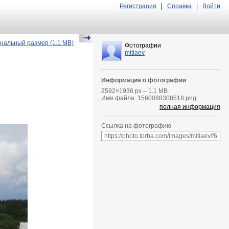
Регистрация
Справка
Войти
нальный размер
(1.1 MB)
Фотографии
mitiaev
Информация о фотографии
2592
×
1936
px – 1.1 MB
Имя файла: 1560088308518.png
полная информация
Ссылка на фотографию