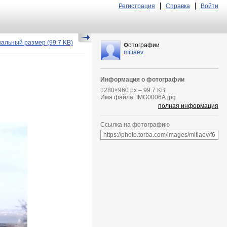
Регистрация
Справка
Войти
нальный размер
(99.7 KB)
Фотографии
mitiaev
Информация о фотографии
1280
×
960
px – 99.7 KB
Имя файла: IMG0006A.jpg
полная информация
Ссылка на фотографию