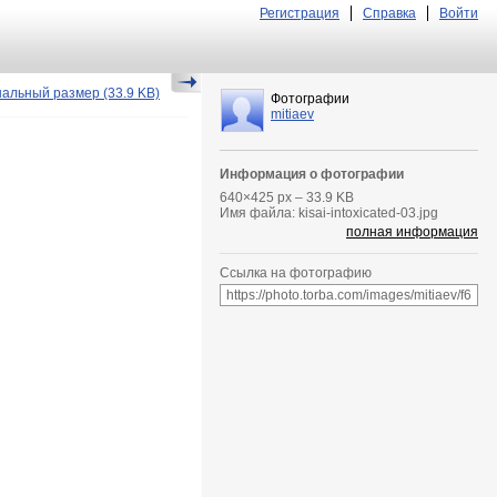
Регистрация
Справка
Войти
нальный размер
(33.9 KB)
Фотографии
mitiaev
Информация о фотографии
640
×
425
px – 33.9 KB
Имя файла: kisai-intoxicated-03.jpg
полная информация
Ссылка на фотографию