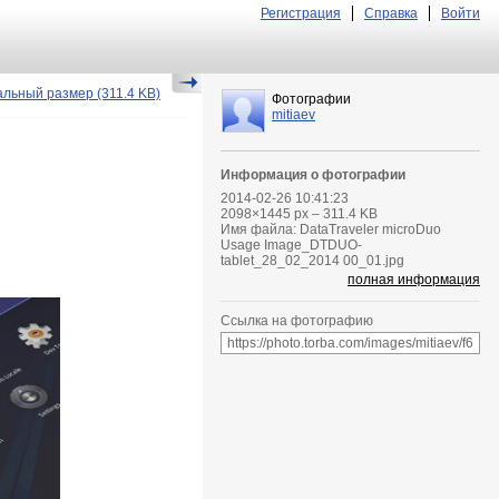
Регистрация
Справка
Войти
альный размер
(311.4 KB)
Фотографии
mitiaev
Информация о фотографии
2014-02-26 10:41:23
2098
×
1445
px – 311.4 KB
Имя файла: DataTraveler microDuo
Usage Image_DTDUO-
tablet_28_02_2014 00_01.jpg
полная информация
Ссылка на фотографию