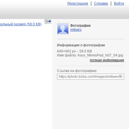
Регистрация
Справка
Войти
нальный размер
(58.0 KB)
Фотографии
mitiaev
Информация о фотографии
640
×
402
px – 58.0 KB
Имя файла: Asus_MemoPad_hd7_04.jpg
полная информация
Ссылка на фотографию