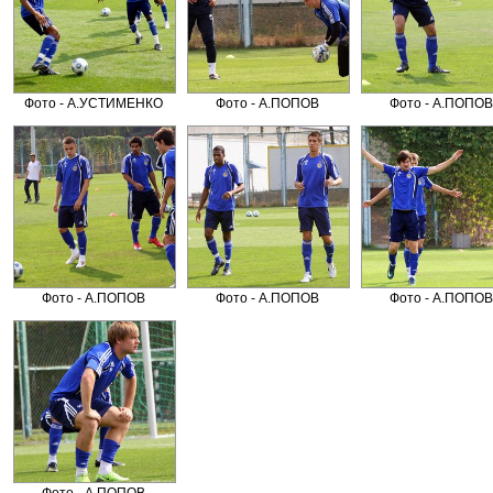
Фото - А.УСТИМЕНКО
Фото - А.ПОПОВ
Фото - А.ПОПОВ
Фото - А.ПОПОВ
Фото - А.ПОПОВ
Фото - А.ПОПОВ