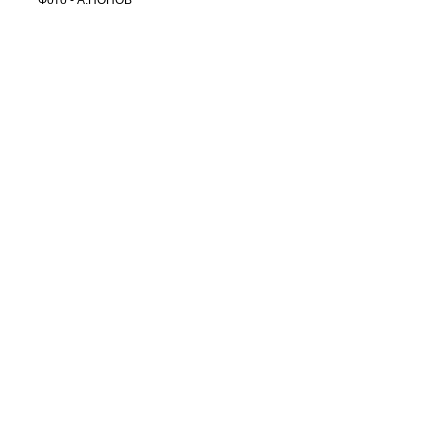
Фото - А.ПОПОВ