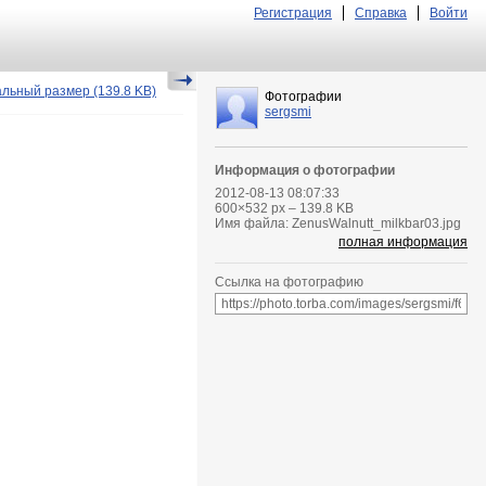
Регистрация
Справка
Войти
альный размер
(139.8 KB)
Фотографии
sergsmi
Информация о фотографии
2012-08-13 08:07:33
600
×
532
px – 139.8 KB
Имя файла: ZenusWalnutt_milkbar03.jpg
полная информация
Ссылка на фотографию