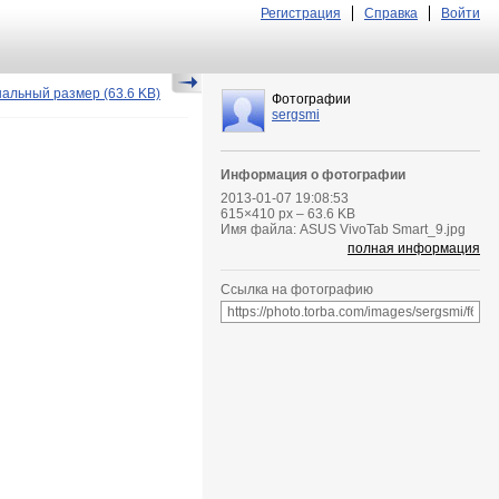
Регистрация
Справка
Войти
нальный размер
(63.6 KB)
Фотографии
sergsmi
Информация о фотографии
2013-01-07 19:08:53
615
×
410
px – 63.6 KB
Имя файла: ASUS VivoTab Smart_9.jpg
полная информация
Ссылка на фотографию