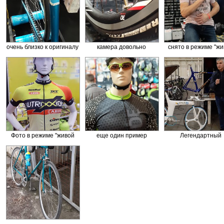
очень близко к оригиналу
камера довольно
снято в режиме "жи
переданы цвета (снято
уверенно фокусируется
фокус"
при искусственном
на небольших объектах с
освещении)
контрастным задним
планом
Фото в режиме "живой
еще один пример
Легендартный
фокус" с размытием
работы "живого фокуса",
велосипед "Эней"
заднего плана
на полноразмерном
оригинальной
фото заметны
аэродинамическ
небольшие неточности
рамой из композит
выделения зоны
материалов, разраб
нерезкости.
киевского КБ "Антон