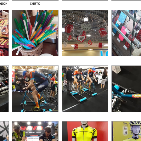
ерой
снято
сверхширокоугольной
камерой