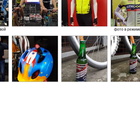
вой
фото в режиме
 с
ой
ных
отка
ов".