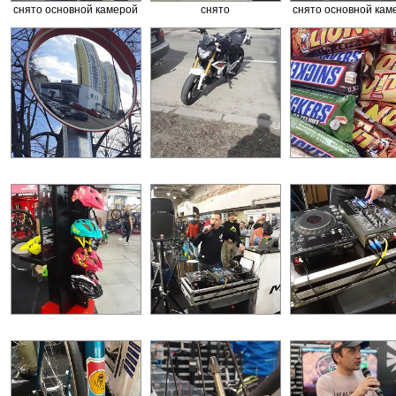
снято основной камерой
снято
снято основной кам
сверхширокоугольной
камерой, хорошо видно
бочкообразное
искажение перспективы