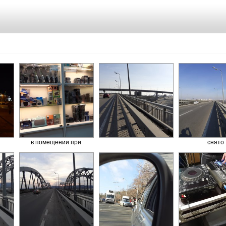
в помещении при
снято
неярком искусственном
сверхширокоу
свете
камеро