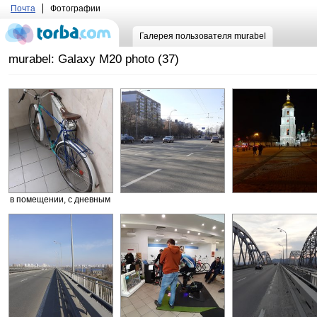
Почта
Фотографии
Галерея пользователя murabel
murabel: Galaxy M20 photo (37)
в помещении, с дневным
светом из окна