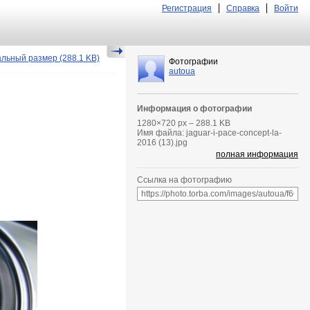
Регистрация
Справка
Войти
альный размер
(288.1 KB)
Фотографии
autoua
Информация о фотографии
1280
×
720
px – 288.1 KB
Имя файла: jaguar-i-pace-concept-la-
2016 (13).jpg
полная информация
Ссылка на фотографию