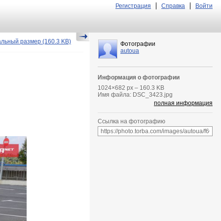
Регистрация
Справка
Войти
альный размер
(160.3 KB)
Фотографии
autoua
Информация о фотографии
1024
×
682
px – 160.3 KB
Имя файла: DSC_3423.jpg
полная информация
Ссылка на фотографию