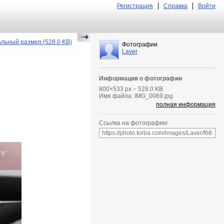
Регистрация
Справка
Войти
альный размер
(528.0 KB)
Фотографии
Laver
Информация о фотографии
800
×
533
px – 528.0 KB
Имя файла: IMG_0069.jpg
полная информация
Ссылка на фотографию